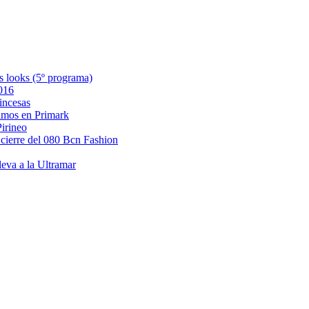
s looks (5º programa)
2016
incesas
amos en Primark
Pirineo
 cierre del 080 Bcn Fashion
eva a la Ultramar