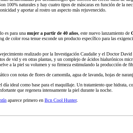
on 100% naturales y hay cuatro tipos de máscaras en función de la nece
tonicidad y aportar al rostro un aspecto más rejuvenecido.
alo es para una
mujer a partir de 40 años
, este nuevo lanzamiento de
 de color rosa tenue esconde un producto específico para las exigencias
nvejecimiento realizado por la Investigación Caudalie y el Doctor Davi
ntos de vid y en otras plantas, y un complejo de ácidos hialurónicos micr
elve a la piel su volumen y su firmeza estimulando la producción de fibr
ico con notas de flores de camomila, agua de lavanda, hojas de naranjo,
 ideal como base para el maquillaje. Un tratamiento que hidrata, corr
tante que regenera intensamente la piel durante la noche.
ntín
aparece primero en
Bcn Cool Hunter
.