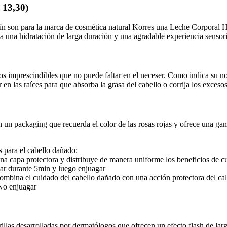
 13,30)
tín son para la marca de cosmética natural Korres una Leche Corporal H
 una hidratación de larga duración y una agradable experiencia sensori
los imprescindibles que no puede faltar en el neceser. Como indica su 
 en las raíces para que absorba la grasa del cabello o corrija los exces
un packaging que recuerda el color de las rosas rojas y ofrece una gam
 para el cabello dañado:
on una capa protectora y distribuye de manera uniforme los beneficios de
uar durante 5min y luego enjuagar
ina el cuidado del cabello dañado con una acción protectora del calo
 No enjuagar
illas desarrolladas por dermatólogos que ofrecen un efecto flash de lar