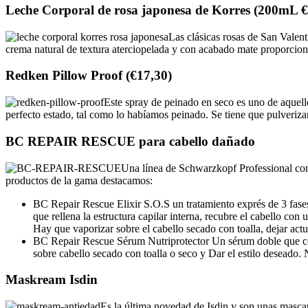
Leche Corporal de rosa japonesa de Korres (200mL €
Las clásicas rosas de San Valen
crema natural de textura aterciopelada y con acabado mate proporciona
Redken Pillow Proof (€17,30)
Este spray de peinado en seco es uno de aquel
perfecto estado, tal como lo habíamos peinado. Se tiene que pulverizar
BC REPAIR RESCUE para cabello dañado
Una línea de Schwarzkopf Professional con 
productos de la gama destacamos:
BC Repair Rescue Elixir S.O.S un tratamiento exprés de 3 fases
que rellena la estructura capilar interna, recubre el cabello c
Hay que vaporizar sobre el cabello secado con toalla, dejar act
BC Repair Rescue Sérum Nutriprotector Un sérum doble que comb
sobre cabello secado con toalla o seco y Dar el estilo deseado.
Maskream Isdin
Es la última novedad de Isdin y son unas mascar