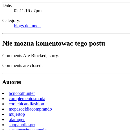
Date:
02.11.16 / 7pm
Category:
blogs de moda
Nie mozna komentowac tego postu
Comments Are Blocked, sorry.
Comments are closed.
Autores
bcncoolhunter
complementosmoda
coolchicandfashion
mepasoeldiacomprando
mujertop
olamujer
shopaholic-prr
siesqueasinosepuede