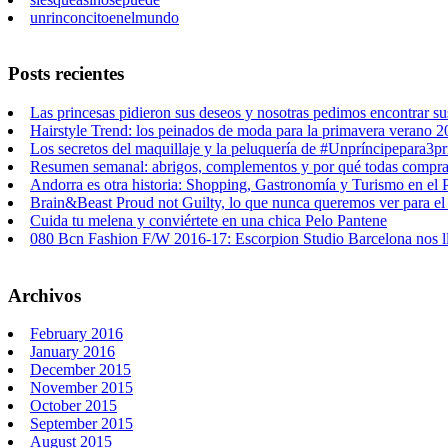
unrinconcitoenelmundo
Posts recientes
Las princesas pidieron sus deseos y nosotras pedimos encontrar su
Hairstyle Trend: los peinados de moda para la primavera verano 
Los secretos del maquillaje y la peluquería de #Unpríncipepara3pr
Resumen semanal: abrigos, complementos y por qué todas compr
Andorra es otra historia: Shopping, Gastronomía y Turismo en el 
Brain&Beast Proud not Guilty, lo que nunca queremos ver para el
Cuida tu melena y conviértete en una chica Pelo Pantene
080 Bcn Fashion F/W 2016-17: Escorpion Studio Barcelona nos ll
Archivos
February 2016
January 2016
December 2015
November 2015
October 2015
September 2015
August 2015