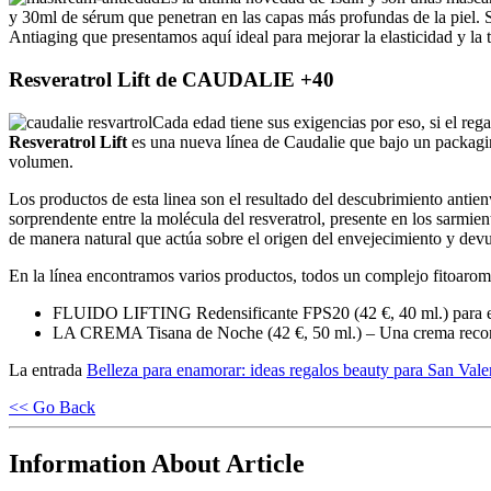
y 30ml de sérum que penetran en las capas más profundas de la piel. S
Antiaging que presentamos aquí ideal para mejorar la elasticidad y la 
Resveratrol Lift de CAUDALIE +40
Cada edad tiene sus exigencias por eso, si el reg
Resveratrol Lift
es una nueva línea de Caudalie que bajo un packaging
volumen.
Los productos de esta linea son el resultado del descubrimiento antie
sorprendente entre la molécula del resveratrol, presente en los sarmie
de manera natural que actúa sobre el origen del envejecimiento y devu
En la línea encontramos varios productos, todos un complejo fitoaromát
FLUIDO LIFTING Redensificante FPS20 (42 €, 40 ml.) para el día
LA CREMA Tisana de Noche (42 €, 50 ml.) – Una crema reconfor
La entrada
Belleza para enamorar: ideas regalos beauty para San Vale
<< Go Back
Information About Article