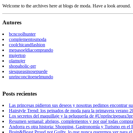
Welcome to the archives here at blogs de moda. Have a look around.
Autores
bcncoolhunter
complementosmoda
coolchicandfashion
mepasoeldiacomprando
mujertop
olamujer
shopaholic-prr
siesqueasinosepuede
unrinconcitoenelmundo
Posts recientes
Las princesas pidieron sus deseos y nosotras pedimos encontrar su
Hairstyle Trend: los peinados de moda para la primavera verano 
Los secretos del maquillaje y la peluquería de #Unpríncipepara3pr
Resumen semanal: abrigos, complementos y por qué todas compr
Andorra es otra historia: Shopping, Gastronomía y Turismo en el 
Brain&Beast Proud not Guilty, lo que nunca queremos ver para el