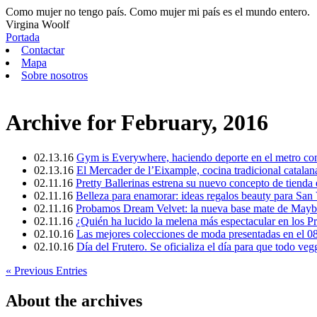
Como mujer no tengo país. Como mujer mi país es el mundo entero.
Virgina Woolf
Portada
Contactar
Mapa
Sobre nosotros
Archive for February, 2016
02.13.16
Gym is Everywhere, haciendo deporte en el metro c
02.13.16
El Mercader de l’Eixample, cocina tradicional catala
02.11.16
Pretty Ballerinas estrena su nuevo concepto de tienda
02.11.16
Belleza para enamorar: ideas regalos beauty para San 
02.11.16
Probamos Dream Velvet: la nueva base mate de Maybe
02.11.16
¿Quién ha lucido la melena más espectacular en los 
02.10.16
Las mejores colecciones de moda presentadas en el 
02.10.16
Día del Frutero. Se oficializa el día para que todo vegg
« Previous Entries
About the archives