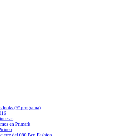
s looks (5º programa)
2016
incesas
amos en Primark
Pirineo
 cierre del 080 Bcn Fashion